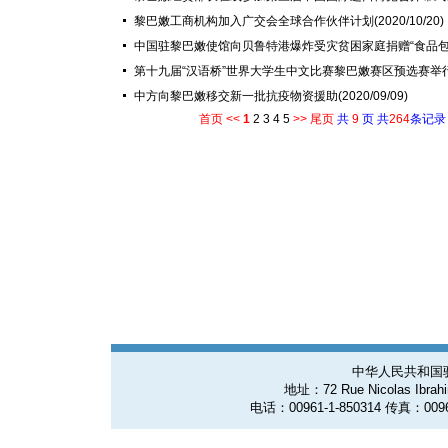
黎巴嫩工商机构加入广交会全球合作伙伴计划
(2020/10/20)
中国驻黎巴嫩使馆向贝鲁特港爆炸受灾贫困家庭捐赠“食品包
第十九届“汉语桥”世界大学生中文比赛黎巴嫩赛区预选赛举
中方向黎巴嫩移交新一批抗疫物资援助
(2020/09/09)
首页
<<
1
2
3
4
5
>>
尾页
共
9
页 共
264
条记录
中华人民共和国
地址：72 Rue Nicolas Ibrahim
电话：00961-1-850314 传真：0096