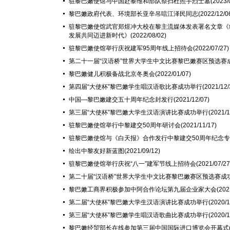
驻黎巴嫩使馆与中国赴黎维和部队祭扫杜照宇烈士墓
(2023/
黎巴嫩政府代表、环境部长亚辛吊唁江泽民同志
(2022/12/0
驻黎巴嫩使馆武官郑煜冲大校在黎主流媒体发表署名文章《
发展共同迈进新时代》
(2022/08/02)
驻黎巴嫩使馆举行庆祝建军95周年线上招待会
(2022/07/27)
第二十一届“汉语桥”世界大学生中文比赛黎巴嫩赛区预选赛
黎巴嫩健儿积极备战北京冬奥会
(2022/01/07)
第四届“大使杯”黎巴嫩学生唱汉语歌比赛成功举行
(2021/12/
中国—黎巴嫩建交五十周年纪念封发行
(2021/12/07)
第三届“大使杯”黎巴嫩大学生汉语演讲比赛成功举行
(2021/1
驻黎巴嫩使馆举行中黎建交50周年研讨会
(2021/11/17)
驻黎巴嫩使馆与《白天报》合作发行中黎建交50周年纪念
绘出中黎友好新蓝图
(2021/09/12)
驻黎巴嫩使馆举行庆祝“八一”建军节线上招待会
(2021/07/27
第二十届“汉语桥”世界大学生中文比赛黎巴嫩赛区预选赛成
​黎巴嫩工商界积极参加中阿合作论坛第九届企业家大会
(202
第二届“大使杯”黎巴嫩大学生汉语演讲比赛成功举行
(2020/1
第三届“大使杯”黎巴嫩学生唱汉语歌曲比赛成功举行
(2020/1
黎巴嫩经贸部长在线参加第三届中国国际进口博览会开幕式