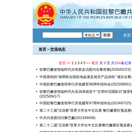
首页
首页
交流动态
>
首页
<<
1
2
3
4
5
>>
尾页
共
9
页 共
264
条记录
驻黎巴嫩使馆临时代办张群走访慰问在黎侨胞
(2026/02/23)
中国资助的“保障联合国驻地血液及相关产品供给” 项目在黎
中国驻黎巴嫩使馆举行庆祝建军98周年招待会
(2025/08/01)
驻黎巴嫩使馆临时代办吴澍涛就首个“文明对话国际日”接受
(2025/06/17)
中国驻黎巴嫩使馆举行庆祝建军97周年招待会
(2024/07/25)
第二十三届“汉语桥”世界大学生中文比赛 黎巴嫩赛区预选
中共代表团访问黎巴嫩
(2023/06/08)
第二十二届“汉语桥”世界大学生中文比赛黎巴嫩赛区预选赛