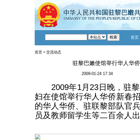
首页
首页
>
交流动态
驻黎巴嫩使馆举行华人华侨
2009-01-24 17:34
2009
年
1
月
23
日
晚，驻黎
妇在使馆举行华人华侨新春
的华人华侨、驻联黎部队官
员及教师留学生等二百余人