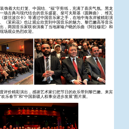
饰着大红灯笼、中国结、“福”字剪纸，充满了喜庆气氛。黑龙
一场古典与现代结合的音乐盛宴。柴可夫斯基《圆舞曲》、维瓦
《拨弦波尔卡》等通过中国音乐家之手，在地中海东岸被精彩演
、《茉莉花》也让观众欣赏到中国音乐的魅力。黎巴嫩高等音乐
出，两国音乐家联袂演奏了当地家喻户晓的乐曲《阿拉穆尼》和
现场观众热烈欢迎。
评价精彩演出，感谢艺术家们把节日的欢乐带到黎巴嫩。来宾
“欢乐春节”和“中国新疆人权事业进步发展”图片展。