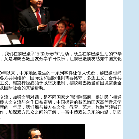
我们在黎巴嫩举行“欢乐春节”活动，既是在黎巴嫩生活的中华
，又是与黎巴嫩朋友分享节日快乐，让黎巴嫩朋友感知中国文化
0年以来，中东地区发生的一系列事件让使人忧虑，黎巴嫩也尚
各方共同维护，国际法和国际准则需要恪守，多边主义、合作共
主义、霸凌行径必须予以坚决抵制，摆脱黎巴嫩当前困境需要全
及国际社会的真诚帮助。
流，加强文明对话，是不同国家之间消除隔阂、促进民心相通
黎人文交流与合作日益密切，中国援建的黎巴嫩国家高等音乐学
新的一年里，我们愿与黎方在文化、教育、艺术、旅游等领域开
作，加深双方民众之间的了解，丰富中黎双边关系的内涵，巩固
。