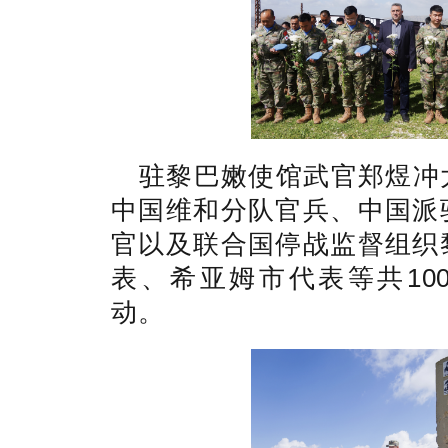
驻黎巴嫩使馆武官郑煜冲
中国维和分队官兵、中国派
官以及联合国停战监督组织
表、希亚姆市代表等共10
动。