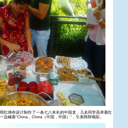
红绸布设计制作了一条七八米长的中国龙，几名同学高举着红
边喊着“China，China（中国，中国）”，引来阵阵喝彩。