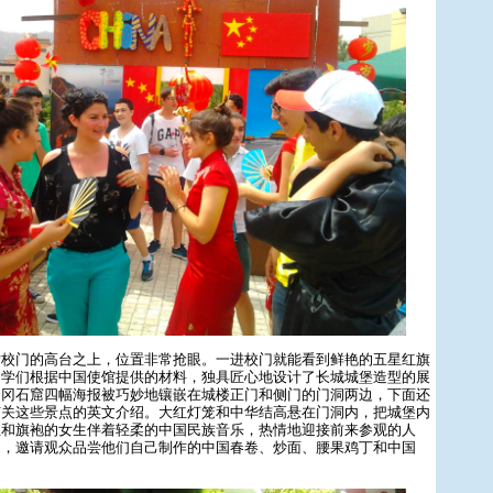
门的高台之上，位置非常抢眼。一进校门就能看到鲜艳的五星红旗
同学们根据中国使馆提供的材料，独具匠心地设计了长城城堡造型的展
云冈石窟四幅海报被巧妙地镶嵌在城楼正门和侧门的门洞两边，下面还
有关这些景点的英文介绍。大红灯笼和中华结高悬在门洞内，把城堡内
生和旗袍的女生伴着轻柔的中国民族音乐，热情地迎接前来参观的人
问，邀请观众品尝他们自己制作的中国春卷、炒面、腰果鸡丁和中国