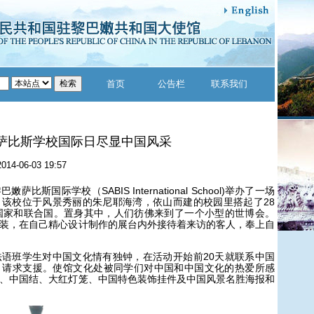
首页
公告栏
联系我们
萨比斯学校国际日尽显中国风采
2014-06-03 19:57
比斯国际学校（SABIS International School)举办了一场
该校位于风景秀丽的朱尼耶海湾，依山而建的校园里搭起了28
国家和联合国。置身其中，人们彷佛来到了一个小型的世博会。
装，在自己精心设计制作的展台内外接待着来访的客人，奉上自
班学生对中国文化情有独钟，在活动开始前20天就联系中国
，请求支援。使馆文化处被同学们对中国和中国文化的热爱所感
、中国结、大红灯笼、中国特色装饰挂件及中国风景名胜海报和