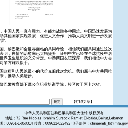
中国人民一直有毅力、有能力战胜各种困难。中国迅速发展为
助其他国家实现发展，促进人文合作，推动人类文明进一步发展
赞赏。
、黎巴嫩和全世界面临的共同考验，相信我们能共同通过这次
表明，疫情的治愈率已大幅提升，证明中方已经在全球抗疫中居
世界卫生组织的充分肯定。中黎两国友谊深厚，我们相信中方会
对黎方施以援手。
政府和人民以最小的代价克服此次危机。我们愿与中方共同推
来，推动人类进步。
巴嫩教育部下属公立职业培训学院，校区位于阿卡尔省。
【打印文章】
中华人民共和国驻黎巴嫩共和国大使馆 版权所有
地址：72 Rue Nicolas Ibrahim Sursock Ramlet El-baida,Beirut,Lebanon
：00961-1-850314 传真：009611-822492 电子邮件：chinaemb_lb@mfa.gov