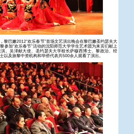
巴嫩2012“欢乐春节”首场文艺演出晚会在黎巴嫩圣约瑟夫大
黎参加“欢乐春节”活动的沈阳师范大学学生艺术团为来宾们献上
表演。吴泽献大使、圣约瑟夫大学校长萨穆西博士、黎政治、经
士以及旅黎中资机构和华侨代表共500余人观看了演出。