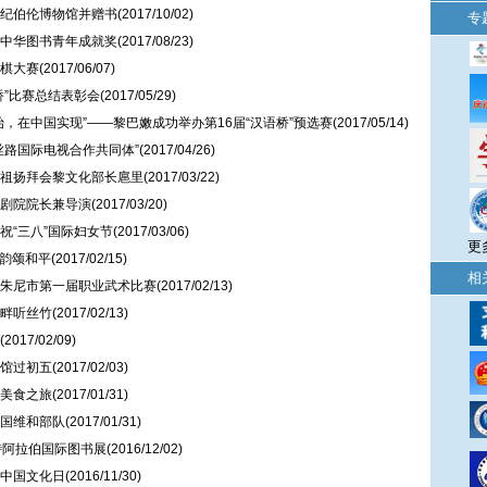
纪伯伦博物馆并赠书
(2017/10/02)
专
中华图书青年成就奖
(2017/08/23)
棋大赛
(2017/06/07)
桥”比赛总结表彰会
(2017/05/29)
，在中国实现”——黎巴嫩成功举办第16届“汉语桥”预选赛
(2017/05/14)
丝路国际电视合作共同体”
(2017/04/26)
祖扬拜会黎文化部长扈里
(2017/03/22)
剧院院长兼导演
(2017/03/20)
祝“三八”国际妇女节
(2017/03/06)
更
华韵颂和平
(2017/02/15)
相
朱尼市第一届职业武术比赛
(2017/02/13)
畔听丝竹
(2017/02/13)
(2017/02/09)
馆过初五
(2017/02/03)
美食之旅
(2017/01/31)
国维和部队
(2017/01/31)
特阿拉伯国际图书展
(2016/12/02)
中国文化日
(2016/11/30)