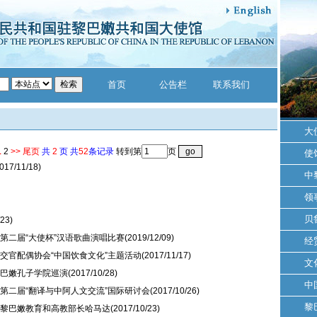
首页
公告栏
联系我们
大
1
2
>>
尾页
共
2
页 共
52
条记录
转到第
页
使
017/11/18)
中
领
贝
/23)
第二届“大使杯”汉语歌曲演唱比赛
(2019/12/09)
经
交官配偶协会“中国饮食文化”主题活动
(2017/11/17)
文
巴嫩孔子学院巡演
(2017/10/28)
中
第二届“翻译与中阿人文交流”国际研讨会
(2017/10/26)
黎
黎巴嫩教育和高教部长哈马达
(2017/10/23)