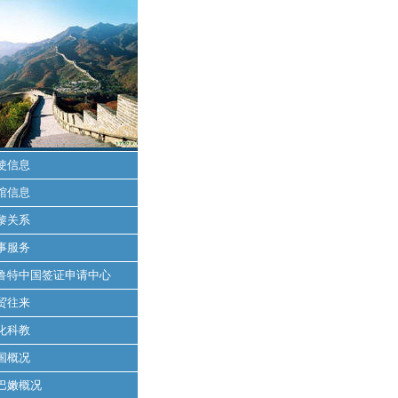
使信息
馆信息
黎关系
事服务
鲁特中国签证申请中心
贸往来
化科教
国概况
巴嫩概况