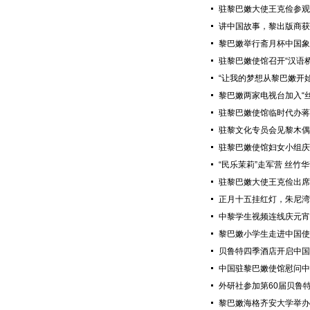
驻黎巴嫩大使王克俭参观
讲中国故事，黎出版商获
黎巴嫩举行斋月杯中国象
驻黎巴嫩使馆召开“汉语
“让我的梦想从黎巴嫩开始
黎巴嫩两家电视台加入“
驻黎巴嫩使馆临时代办蒋
驻黎文化专员会见黎木偶
驻黎巴嫩使馆妇女小组庆
“民乐茉莉”走军营 丝竹
驻黎巴嫩大使王克俭出席
正月十五挂红灯，朱尼湾
中黎学生视频连线庆元宵
黎巴嫩小学生走进中国使
贝鲁特四季酒店开启中国
中国驻黎巴嫩使馆慰问中
外研社参加第60届贝鲁
黎巴嫩海格齐安大学举办