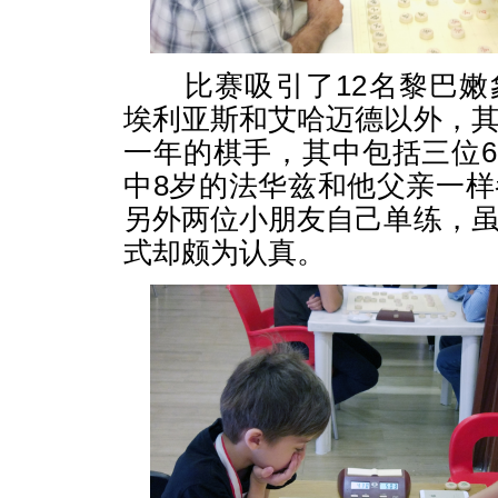
比赛吸引了12名黎巴嫩
埃利亚斯和艾哈迈德以外，
一年的棋手，其中包括三位6
中8岁的法华兹和他父亲一
另外两位小朋友自己单练，
式却颇为认真。