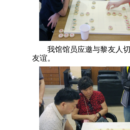
我馆馆员应邀与黎友人切
友谊。