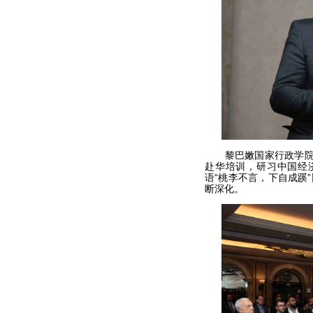
黎巴嫩国家行政学院院
赴华培训，研习中国经
语“桃李不言，下自成蹊
断深化。