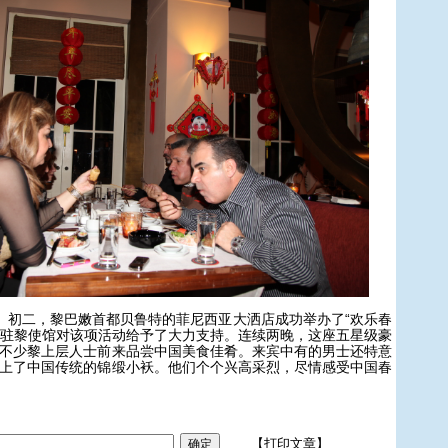
二，黎巴嫩首都贝鲁特的菲尼西亚大洒店成功举办了“欢乐春
中国驻黎使馆对该项活动给予了大力支持。连续两晚，这座五星级豪
不少黎上层人士前来品尝中国美食佳肴。来宾中有的男士还特意
上了中国传统的锦缎小袄。他们个个兴高采烈，尽情感受中国春
【打印文章】