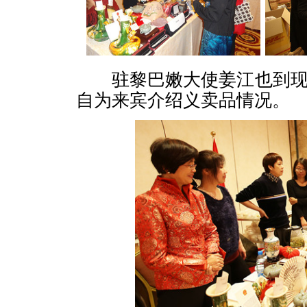
驻黎巴嫩大使姜江也到现
自为来宾介绍义卖品情况。