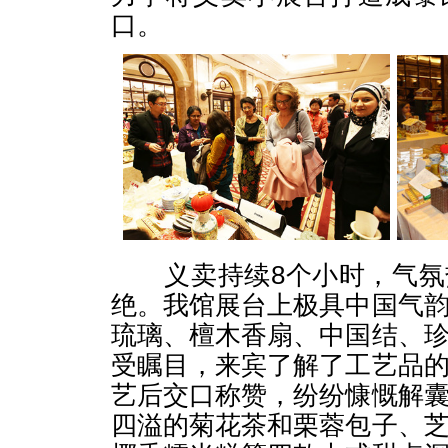
口。
义卖持续8个小时，气氛
绝。我馆展台上极具中国气
琉璃、檀木香扇、中国结、
受瞩目，来宾了解了工艺品
艺后交口称赞，纷纷慷慨解
四溢的菊花茶和栗蓉包子、