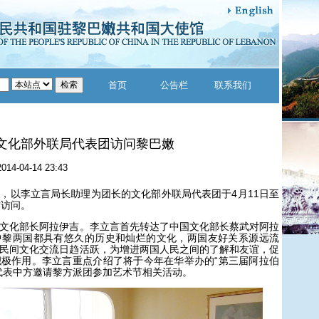
首页
公告栏
联系我们
文化部外联局代表团访问黎巴嫩
2014-04-14 23:43
以李立言局长助理为团长的文化部外联局代表团于4月11日至
作访问。
化部长阿拉伊吉。李立言首先转达了中国文化部长蔡武对阿拉
中黎两国都具有悠久的历史和灿烂的文化，两国友好关系源远流
民间文化交流日趋活跃，为增进两国人民之间的了解和友谊，促
极作用。李立言重点介绍了将于今年在华举办的“第三届阿拉伯
代表中方邀请黎方派团参加艺术节相关活动。