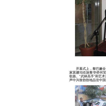
开幕式上，黎巴嫩全国
家莫娜珀在旅黎华侨何笑
歌曲。“武林高手”和艺
声中兴致勃勃地品尝中国