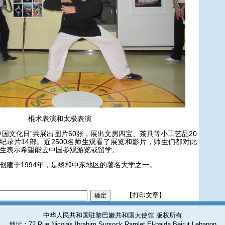
棍术表演和太极表演
文化日”共展出图片60张，展出文房四宝、茶具等小工艺品20
等纪录片14部。近2500名师生观看了展览和影片，师生们都对此
生表示希望能去中国参观游览或留学。
建于1994年，是黎和中东地区的著名大学之一。
【打印文章】
中华人民共和国驻黎巴嫩共和国大使馆 版权所有
地址：72 Rue Nicolas Ibrahim Sursock Ramlet El-baida,Beirut,Lebanon