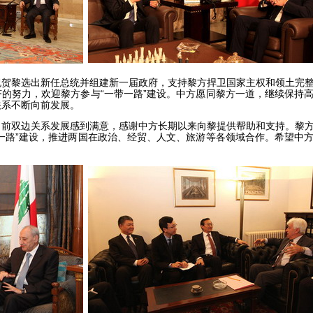
黎选出新任总统并组建新一届政府，支持黎方捍卫国家主权和领土完
的努力，欢迎黎方参与“一带一路”建设。中方愿同黎方一道，继续保持
关系不断向前发展。
双边关系发展感到满意，感谢中方长期以来向黎提供帮助和支持。黎
一路”建设，推进两国在政治、经贸、人文、旅游等各领域合作。希望中
。