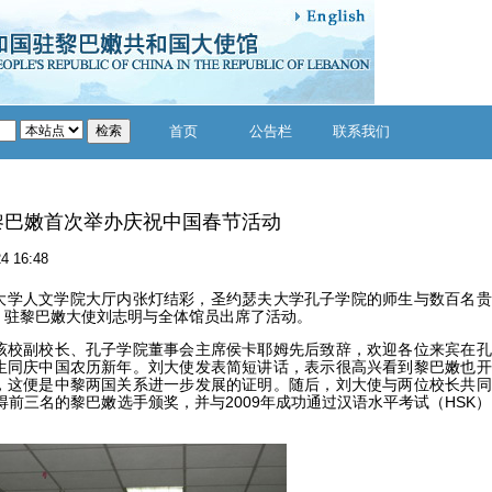
首页
公告栏
联系我们
黎巴嫩首次举办庆祝中国春节活动
4 16:48
夫大学人文学院大厅内张灯结彩，圣约瑟夫大学孔子学院的师生与数百名贵
。驻黎巴嫩大使刘志明与全体馆员出席了活动。
校副校长、孔子学院董事会主席侯卡耶姆先后致辞，欢迎各位来宾在孔
生同庆中国农历新年。刘大使发表简短讲话，表示很高兴看到黎巴嫩也开
，这便是中黎两国关系进一步发展的证明。随后，刘大使与两位校长共同
得前三名的黎巴嫩选手颁奖，并与2009年成功通过汉语水平考试（HSK）