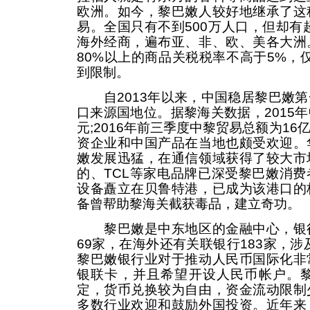
欧洲。如今，黎巴嫩人较好地继承了这
易。全国只有不到500万人口，但却有超
海外经商，遍布亚、非、欧、美各大洲
80%以上的商品关税税率不高于5%，
到限制。
自2013年以来，中国稳居黎巴嫩第
口来源国地位。据黎海关数据，2015年
元;2016年前三季度中黎贸易总额为1
资企业和中国产品在当地也颇受欢迎。
嫩发展迅猛，在通信领域获得了较大市
的、TCL等家电品牌已深受黎巴嫩消
设备矗立在贝鲁特港，已成为该港口的
备曾帮助黎海关截获毒品，建立奇功。
黎巴嫩是中东地区的金融中心，银行
69家，在海外还有关联银行183家，涉
黎巴嫩银行业对于推动人民币国际化非
银联卡，并且希望开设人民币帐户。黎
定，货币兑换较为自由，资金流动限制
多数行业欢迎和鼓励外国投资。近年来