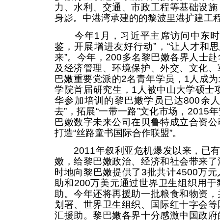
力、水利、交通、市政工程等基础设施
身影。中港湾承建的的黎波里港扩建工
今年1月，习近平主席访问中东时提
鉴，开展增进友好行动”，“让人才和思
来”。今年，200多名黎巴嫩各界人士
及经济管理、环境保护、外交、文化、
巴嫩重要党派的2名青年学员，1人成
学院首届研究生，1人被中山大学硕士项
华参加培训的黎巴嫩学员已达800余
去”，拓展“一带一路”文化市场，201
巴嫩数字未来公司在贝鲁特成立合资公
打造“丝路童书国际合作联盟”。
2011年叙利亚危机爆发以来，已有
嫩，给黎巴嫩政治、经济和社会带来了
时地向黎巴嫩提供了3批共计4500万
助和200万美元通过世界卫生组织用
助。今年还将再援助一批粮食和物资，
划署、世界卫生组织、国际红十字会等
汇援助。黎巴嫩各界十分感激中国政府