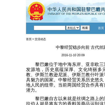
首页
首页
>
交流动态
中黎经贸稳步向前 古代丝
2016-11-10 20:09
黎巴嫩位于地中海东岸、亚非欧三洲
发源地，历史底蕴深厚、文化绮丽多
教、伊斯兰教逊尼派、伊斯兰教什叶派
具魅力的国家。中黎经贸关系历史悠久
地人民的纽带。当前两国经贸合作具有
潜力。
黎巴嫩自古以来就是丝绸之路上的重
拉伯人就是将东方的香料等商品运到这