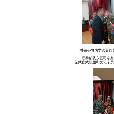
（韩镜参赞为学汉语的
联黎部队东区司令奥尔
副武官武新颜和文化专员