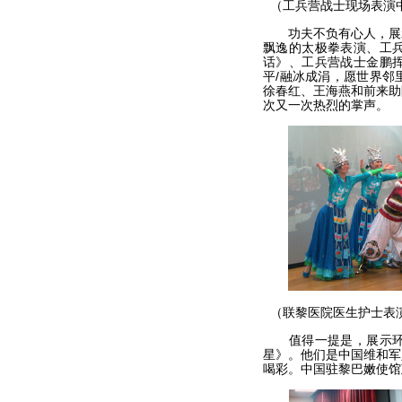
（工兵营战士现场表演
功夫不负有心人，展示
飘逸的太极拳表演、工
话》、工兵营战士金鹏
平/融冰成涓，愿世界邻
徐春红、王海燕和前来助
次又一次热烈的掌声。
（联黎医院医生护士表
值得一提是，展示环节
星》。他们是中国维和军
喝彩。中国驻黎巴嫩使馆