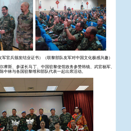
友军官兵颁发结业证书）（联黎部队友军对中国文化极感兴趣）
摩斯、参谋长马丁、中国驻黎使馆政务参赞韩镜、武官杨军、
陈中林与各国驻黎维和部队代表一起出席活动。