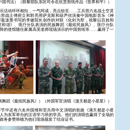
中国书法）（联黎部队东区司令在欣赏剪纸作品《世界和平》）
活动环环相扣，一气呵成，亮点纷呈……工兵营六名战士空灵
兵营战士傅府立和郭亮用萨克斯和葫芦丝演奏中国电影音乐《神
挥毫泼墨书写的李健院长创作的对联《化剑为犁，祝黎以百姓和
里和谐》、医疗分队表演的民族舞蹈《最炫民族风》、医疗分队
阵的使馆随任家属高芙老师现场演示的中国剪纸等……赢得了一
演舞蹈《最炫民族风》）（外国军官演唱《漫天都是小星星》）
中还有六名外国维和官兵用中文演唱的歌曲《满天都是小星
人为友军举办的汉语学习班的学员。他们的演唱也赢得了全场的
政务参赞韩镜为他们现场颁发了结业证书。