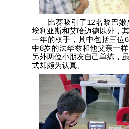
比赛吸引了12名黎巴嫩
埃利亚斯和艾哈迈德以外，
一年的棋手，其中包括三位6
中8岁的法华兹和他父亲一
另外两位小朋友自己单练，
式却颇为认真。