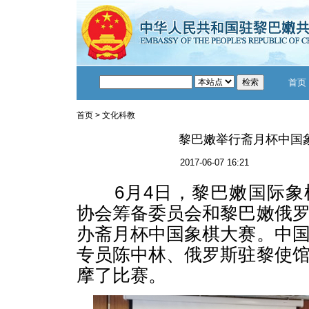
首页
首页
>
文化科教
黎巴嫩举行斋月杯中国
2017-06-07 16:21
6月4日，黎巴嫩国际象
协会筹备委员会和黎巴嫩俄
办斋月杯中国象棋大赛。中
专员陈中林、俄罗斯驻黎使
摩了比赛。