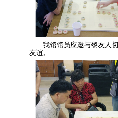
我馆馆员应邀与黎友人切
友谊。