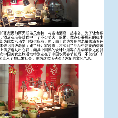
张彪提前两天抵达贝鲁特，与当地酒店一起准备。为了让食客
，酒店在准备过程中下了不少功夫：熬粥、做点心要用到的红小
部为此次活动专门找供应商订购；由于这边常用的老抽酱油着色
李锦记特级老抽；跑了好几家超市，才买到了甜品中需要的糯米
上酒店也别出心裁，颇具中国风的设计让顾客在品尝菜肴之前就
次中国美食之旅活动特别选在了中国农历春节前后，不仅推广了
文化走入了黎巴嫩社会，更为这次活动添了浓郁的文化气息。