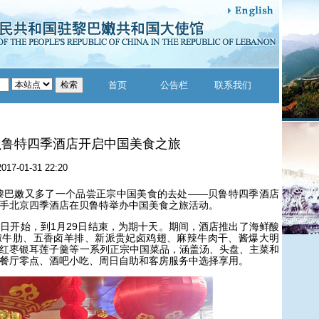
首页
公告栏
联系我们
贝鲁特四季酒店开启中国美食之旅
2017-01-31 22:20
黎巴嫩又多了一个品尝正宗中国美食的去处——贝鲁特四季酒店
手北京四季酒店在贝鲁特举办中国美食之旅活动。
0日开始，到1月29日结束，为期十天。期间，酒店推出了海鲜酸
椒牛肋、五香卤羊排、新派贵妃卤鸡翅、麻辣牛肉干、酱爆大明
红枣银耳莲子羹等一系列正宗中国菜品，涵盖汤、头盘、主菜和
餐厅零点、酒吧小吃、周日自助和客房服务中选择享用。