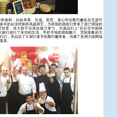
食材，比如草果、豆蔻、莴苣、菜心等在黎巴嫩实在无迹可
多年的从业经验和高超厨艺，为异国的朋友们带来了原汁原味的
时间里，张大厨不仅亲自操刀掌勺，为菜品打上“百分百中国味
大厨们进行了亲切的交流，手把手地把调制酱汁、烹制菜肴的方
行们，并品尝了大厨们拿手的黎巴嫩美食，沟通了亚洲大陆两端
菜系。