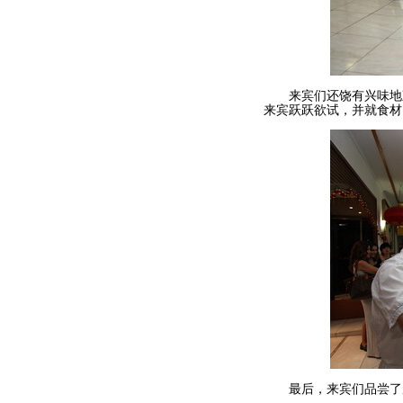
来宾们还饶有兴味地观
来宾跃跃欲试，并就食材
最后，来宾们品尝了厨