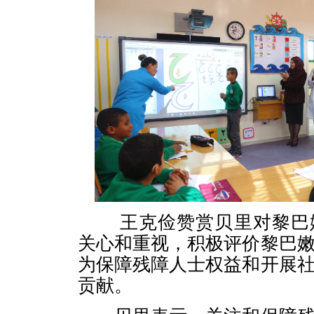
王克俭赞赏贝里对黎巴嫩
关心和重视，积极评价黎巴
为保障残障人士权益和开展
贡献。