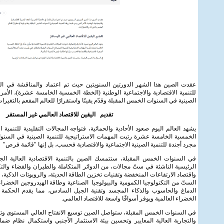
عقدت الصين هذا الشهر الدورتين السنويتين حيث تم اعتماد والمناقشة في 
للتنمية الاقتصادية والاجتماعية الوطنية (الخطة الخمسية الخامسة عشرة)، الأمر
الصينية في السنوات الخمس المقبلة وقدّم يقينًا واستقرارًا للعالم المفعم بالتغير
تقديم اليقين للاقتصاد العالمي غير المستقر
يشهد العالم اليوم صعود الأحادية والحمائية، فتواجه المجالات التقليدية للتنمية ا
الخمسية الخامسة عشرة رتبت المهمات الاستراتيجية للتنمية الصينية في السنو
مجرد أجندة للتنمية الصينية الاجتماعية والاقتصادية فحسب، بل إنها "قائمة فرص" لل
في السنوات الخمس المقبلة، ستتمسك الصين بالتنمية الاقتصادية العالية ال
الرئيسية الناشئة في ستّ مجالات، من الدوائر المتكاملة والطيران والفضاء والت
واقتصاد الارتفاعات المنخفضة وتقنيات تخزين الطاقة الحديثة، والروبوتات الذكية،
الستّ من التكنولوجيا الكمومية والبيولوجيا الصناعية وطاقة الهيدروجين الخضراء
الدماغ والحاسوب والذكاء المجسد وتقنية الجيل السادس، مما يقدم الحكمة الص
الخضراء العالمية ويوفر أسواقًا واسعة للاقتصاد العالمي.
في السنوات الخمس المقبلة، ستواصل الصين توسيع الانفتاح العالي المستوى وتعز
والتجارية العالية المعايير وتحسين بيئة الاستثمار الأجنبي واستكمال نظام ضما