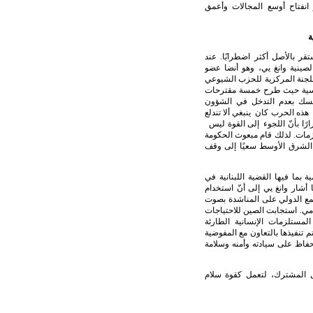
 انفتاح أوسع المجالات وأعمق
ة
قر بالأصل أكثر اضطرابًا. عند
لصينية وانغ يي، وهو أنضا عضو
للجنة المركزية للحزب الشيوعي
ماسية حيث طرح خمسة مقترحات
تمسك بعدم التدخل في الشؤون
ن هذه الحرب كان ينبغي ألا تندلع
ارًا بأنّ اللجوء إلى القوة ليس
الأزمات. لذلك قام مبعوث الحكومة
الشرق الأوسط سعيًا إلى وقف
ة بما فيها القضية اللبنانية في
أشار وانغ يي إلى أنّ استخدام
جتمع الدولي على المناشدة بصوت
زامي. استجابت الصين للاحتياجات
لمستلزمات الإنسانية الطارئة
م تنفيذها بالتعاون مع المفوضية
حفاظ على سيادته وأمنه وسلامة
ل المشترك، لتعمل كقوة سلام