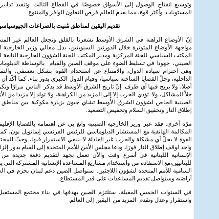
وتوسيع انفتاح الوصول إلى الأسواق خصوصًا في القطاع الثالث وتنفيذ تدابير
المستويات وأكثر قوة، مما يقدم للعالم فرص التعاون الوافر والمتنوع.
تقديم اليقين لمناطق مُنيت بالصراعات الجيوسياسي
إنّ الأوضاع الراهنة في الشرق الأوسط تشعرنا بالقلق وتجعل العالم غير المست
مواجهة الأوضاع المتوترة خلال الدورتين السنويتين، بذل معالي وزير الخارجية ا
المكتب السياسي للجنة المركزية ومدير المكتب للجنة الشؤون الخارجية التابعة 
الصيني، جهودا في تسليط الضوء على موقف الصين والقيام بالوساطة الدبلو
وهي احترام سيادة الدول، والامتناع عن استخدام القوة بشكل تعسفي، وال
الداخلية، وحلّ القضايا الساخنة سياسيا، وقيام الدول الكبرى بدور بناء. كما أكّد أ
أصلا، ولا يربح فيها أي طرف. إنّ تاريخ الشرق الأوسط قد يذكر الناس مرارًا وتكر
حلاّ للمشاكل، ولا تؤدي الحرب إلا إلى المزيد من الكراهية، ولا تولد إلا مزيدا من 
الصينية الخاص لشؤون الشرق الأوسط تشاي جيون بزيارة مكوكية بين مناطق 
إطلاق النار وتحقيق السلام وتخفيض التصعيد.
مرّة أخرى. فقد عبر وزير الخارجية الصينية وانغ يي عن اهتمامه بالقضايا الإقليمي
المكالمة الهاتفية مع المستشار الدبلوماسي للرئيس الفرنسي إيمانويل بون، كما 
القوة لا يحلّ أي مشكلة والحرب غير العادلة لا ينبغي الاستمرار فيها، وحثّ الم
واحد لوقف إطلاق النار فورًا، ودعا مجلس الأمن للأمم المتحدة إلى القيام بدور إل
الإنسانية اللبنانية في أسرع وقت والآن تعمل بجهد لتقديم دفعة جديدة من ا
للبنانيين،مع الاستفادة من واستخدام مشاريع المساعدة الإنسانية المشتركة التي يت
السامية للأمم المتحدة لشؤون اللاجئين. ستواصل الصين دعم لبنان بحزم في ال
أراضيه وستواصل تقديم المساعدات على قدر المستطاع.
في السنوات الخمس المقبلة، ستلتزم الصين بهدفها في بناء مجتمع المستقب
واستقرار وعدل وتقدم المزيد من اليقين إلى العالم.