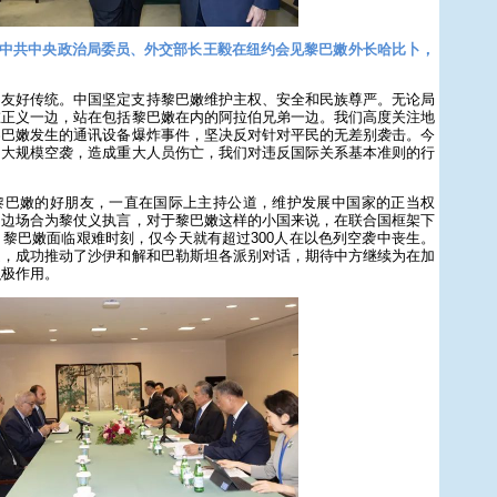
3日，中共中央政治局委员、外交部长王毅在纽约会见黎巴嫩外长哈比卜，
。
期友好传统。中国坚定支持黎巴嫩维护主权、安全和民族尊严。无论局
在正义一边，站在包括黎巴嫩在内的阿拉伯兄弟一边。我们高度关注地
黎巴嫩发生的通讯设备爆炸事件，坚决反对针对平民的无差别袭击。今
了大规模空袭，造成重大人员伤亡，我们对违反国际关系基本准则的行
黎巴嫩的好朋友，一直在国际上主持公道，维护发展中国家的正当权
多边场合为黎仗义执言，对于黎巴嫩这样的小国来说，在联合国框架下
黎巴嫩面临艰难时刻，仅今天就有超过300人在以色列空袭中丧生。
走，成功推动了沙伊和解和巴勒斯坦各派别对话，期待中方继续为在加
积极作用。