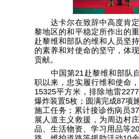
达卡尔在致辞中高度肯定
黎地区的和平稳定所作出的
赴黎维和部队的维和人员坚
的素养和对使命的坚守，体
贡献。
中国第21赴黎维和部队自2
职以来，忠实履行维和使命
15325平方米，排除地雷22
爆炸装置5枚；圆满完成87项
施工任务；累计接诊伤病员37
展人道主义救援，为周边村
品、生活物资、学习用品等2
路、维护道路等援助活动10