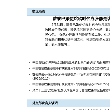
交流动态
驻黎巴嫩使馆临时代办张群走
2月21日，驻黎巴嫩使馆临时代办张群率
数民族侨胞代表，转达党和国家关心关爱，致
暖心包。 张代办详细询问侨胞在黎工作、生
对侨胞们积极弘扬中国文化、推进当地多元文
定，表示使馆将...
中国资助的“保障联合国驻地血液及相关产品供给” 项目在黎
中国驻黎巴嫩使馆举行庆祝建军98周年招待会
(2025/08/01)
驻黎巴嫩使馆临时代办吴澍涛就首个“文明对话国际日”接受
(2025/06/17)
中国驻黎巴嫩使馆举行庆祝建军97周年招待会
(2024/07/25)
第二十三届“汉语桥”世界大学生中文比赛 黎巴嫩赛区预选赛
外交部发言人谈话