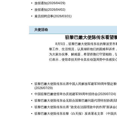
放假通知
(2026/04/29)
放假通知
(2026/04/02)
雇员招聘启事
(2026/03/31)
大使活动
驻黎巴嫩大使陈传东看望
8月5日，驻黎巴嫩大使陈传东在的黎波里市看
黎工作、生活情况，认真倾听他们的困难和诉求，
为大家办实事、解难题，希望侨胞们守望相助，
们表示，使馆牵挂关怀令其在动荡局势中倍感安心，
驻黎巴嫩大使陈传东出席中国人民解放军建军99周年暨赴黎
(2026/07/29)
中国驻黎巴嫩使馆举办庆祝建军99周年招待会
(2026/07/24)
驻黎巴嫩大使陈传东会见联合国黎巴嫩问题代理特别协调员
驻黎巴嫩大使陈传东出席 “政党在治国理政中的作用”座谈会
驻黎巴嫩大使陈传东在黎《白天报》发表署名文章 《中国