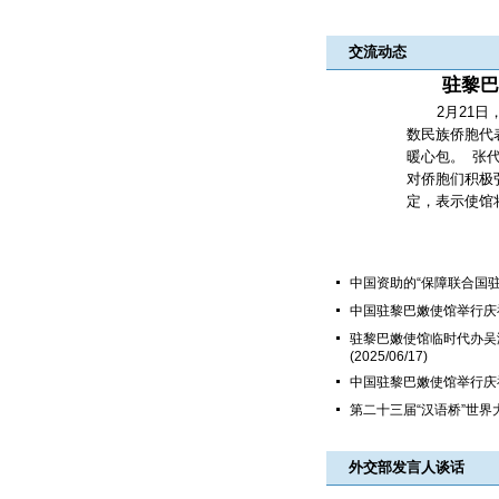
交流动态
驻黎巴
2月21
数民族侨胞代
暖心包。 张
对侨胞们积极
定，表示使馆将.
中国资助的“保障联合国驻
中国驻黎巴嫩使馆举行庆
驻黎巴嫩使馆临时代办吴
(2025/06/17)
中国驻黎巴嫩使馆举行庆
第二十三届“汉语桥”世
外交部发言人谈话