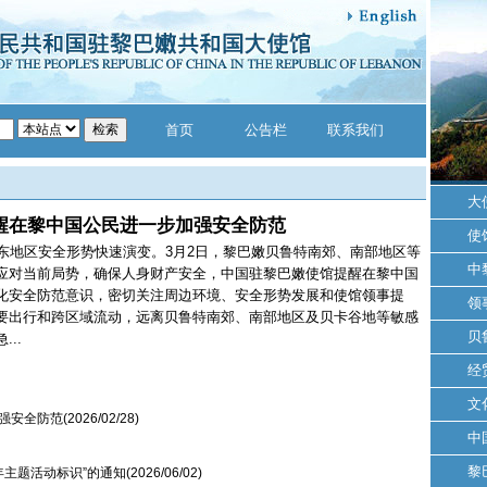
首页
公告栏
联系我们
大
醒在黎中国公民进一步加强安全防范
使
东地区安全形势快速演变。3月2日，黎巴嫩贝鲁特南郊、南部地区等
中
应对当前局势，确保人身财产安全，中国驻黎巴嫩使馆提醒在黎中国
化安全防范意识，密切关注周边环境、安全形势发展和使馆领事提
领
要出行和跨区域流动，远离贝鲁特南郊、南部地区及贝卡谷地等敏感
贝
..
经
文
强安全防范
(2026/02/28)
中
黎
年主题活动标识”的通知
(2026/06/02)