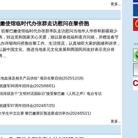
更多...
嫩使馆临时代办张群走访慰问在黎侨胞
日，驻黎巴嫩使馆临时代办张群率队走访慰问当地华人华侨和新疆籍少
表，转达党和国家关心关爱，致以新春祝福和斋月问候，并赠送春节
代办详细询问侨胞在黎工作、生活情况，认真倾听大家的困难和诉求，
弘扬中国文化、推进当地多元文化发展和两国民间友好表示充分肯
..
地血液及相关产品供给” 项目在黎启动
(2025/12/16)
祝建军98周年招待会
(2025/08/01)
澍涛就首个“文明对话国际日”接受黎巴嫩《人民之声》电台专访
祝建军97周年招待会
(2024/07/25)
界大学生中文比赛 黎巴嫩赛区预选赛成功举办
(2024/05/21)
更多...