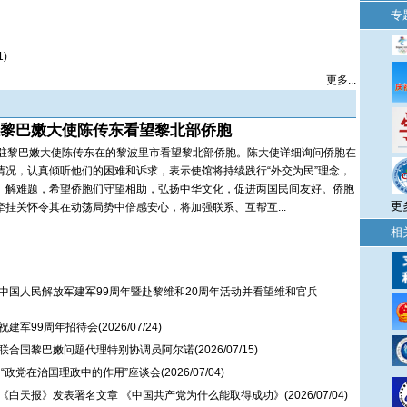
专
1)
更多...
黎巴嫩大使陈传东看望黎北部侨胞
黎巴嫩大使陈传东在的黎波里市看望黎北部侨胞。陈大使详细询问侨胞在
情况，认真倾听他们的困难和诉求，表示使馆将持续践行“外交为民”理念，
、解难题，希望侨胞们守望相助，弘扬中华文化，促进两国民间友好。侨胞
更
牵挂关怀令其在动荡局势中倍感安心，将加强联系、互帮互...
相
中国人民解放军建军99周年暨赴黎维和20周年活动并看望维和官兵
祝建军99周年招待会
(2026/07/24)
联合国黎巴嫩问题代理特别协调员阿尔诺
(2026/07/15)
“政党在治国理政中的作用”座谈会
(2026/07/04)
《白天报》发表署名文章 《中国共产党为什么能取得成功》
(2026/07/04)