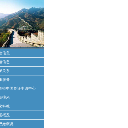
使信息
馆信息
黎关系
事服务
鲁特中国签证申请中心
贸往来
化科教
国概况
巴嫩概况