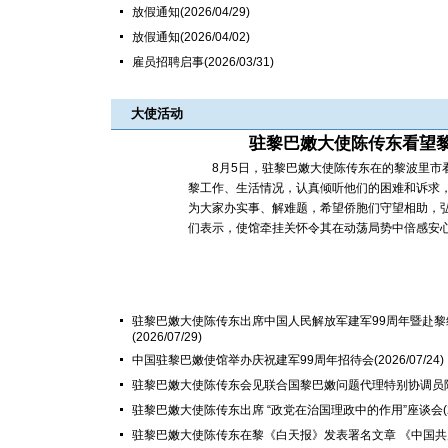
放假通知
(2026/04/29)
放假通知
(2026/04/02)
雇员招聘启事
(2026/03/31)
大使活动
驻黎巴嫩大使陈传东看望
8月5日，驻黎巴嫩大使陈传东在的黎波里市看
黎工作、生活情况，认真倾听他们的困难和诉求，
为大家办实事、解难题，希望侨胞们守望相助，
们表示，使馆牵挂关怀令其在动荡局势中倍感安心，
驻黎巴嫩大使陈传东出席中国人民解放军建军99周年暨赴黎
(2026/07/29)
中国驻黎巴嫩使馆举办庆祝建军99周年招待会
(2026/07/24)
驻黎巴嫩大使陈传东会见联合国黎巴嫩问题代理特别协调员
驻黎巴嫩大使陈传东出席 “政党在治国理政中的作用”座谈会
驻黎巴嫩大使陈传东在黎《白天报》发表署名文章 《中国