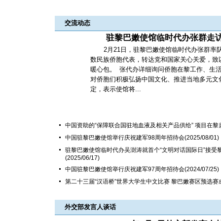
交流动态
驻黎巴嫩使馆临时代办张群走
2月21日，驻黎巴嫩使馆临时代办张群率
数民族侨胞代表，转达党和国家关心关爱，致
暖心包。 张代办详细询问侨胞在黎工作、生
对侨胞们积极弘扬中国文化、推进当地多元文
定，表示使馆将...
中国资助的“保障联合国驻地血液及相关产品供给” 项目在黎
中国驻黎巴嫩使馆举行庆祝建军98周年招待会
(2025/08/01)
驻黎巴嫩使馆临时代办吴澍涛就首个“文明对话国际日”接受
(2025/06/17)
中国驻黎巴嫩使馆举行庆祝建军97周年招待会
(2024/07/25)
第二十三届“汉语桥”世界大学生中文比赛 黎巴嫩赛区预选赛
外交部发言人谈话