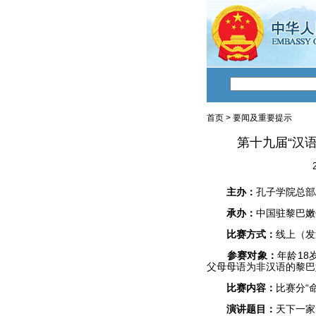
首页
>
要闻及重要提示
第十九届“汉
主办：
孔子学院总部
承办：
中国驻黎巴嫩
比赛方式：
线上（发
参赛对象：
年龄18
父母母语为非汉语的黎巴
比赛内容：
比赛分“
演讲题目：
天下一家 (