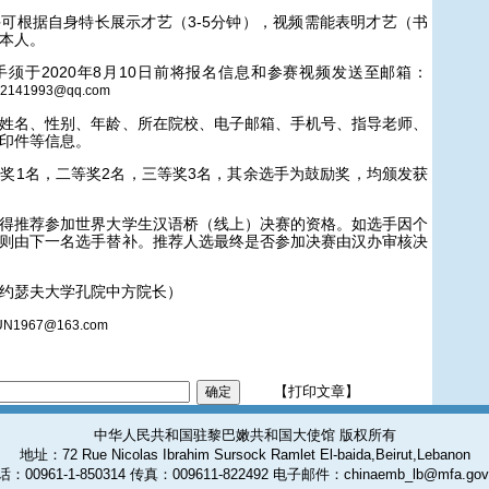
可根据自身特长展示才艺（3-5分钟），视频需能表明才艺（书
本人。
手须于2020年8月10日前将报名信息和参赛视频发送至邮箱：
12141993@qq.com
名、性别、年龄、所在院校、电子邮箱、手机号、指导老师、
印件等信息。
奖1名，二等奖2名，三等奖3名，其余选手为鼓励奖，均颁发获
推荐参加世界大学生汉语桥（线上）决赛的资格。如选手因个
则由下一名选手替补。推荐人选最终是否参加决赛由汉办审核决
约瑟夫大学孔院中方院长）
UN1967@163.com
【打印文章】
中华人民共和国驻黎巴嫩共和国大使馆 版权所有
地址：72 Rue Nicolas Ibrahim Sursock Ramlet El-baida,Beirut,Lebanon
：00961-1-850314 传真：009611-822492 电子邮件：chinaemb_lb@mfa.gov