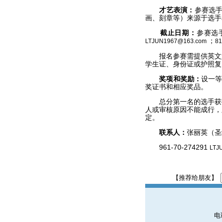
才艺表演：
参赛选手
画、刻章等）来源于选手
截止日期：
参赛选
；
LTJUN1967@163.com
8
报名参赛需提供英文姓
学生证、身份证或护照复
奖项和奖励：
设一等
奖证书和相应奖品。
总分第一名的选手获得
人或审核原因不能成行，
定。
联系人：
张丽英（圣
961-70-274291
LTJ
【推荐给朋友】
电话