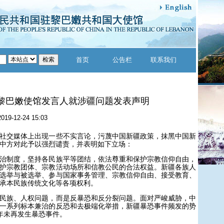
首页
公告栏
联系我们
黎巴嫩使馆发言人就涉疆问题发表声明
2019-12-24 15:03
交媒体上出现一些不实言论，污蔑中国新疆政策，抹黑中国新
中方对此予以强烈谴责，并表明如下立场：
制度，坚持各民族平等团结，依法尊重和保护宗教信仰自由，
护宗教团体、宗教活动场所和信教公民的合法权益。新疆各族人
选举与被选举、参与国家事务管理、宗教信仰自由、接受教育、
承本民族传统文化等各项权利。
族、人权问题，而是反暴恐和反分裂问题。面对严峻威胁，中
一系列标本兼治的反恐和去极端化举措，新疆暴恐事件频发的势
年未再发生暴恐事件。