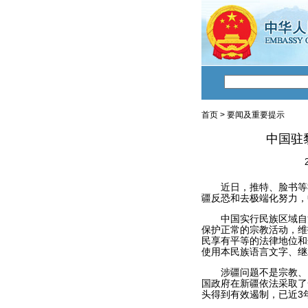
首页
>
要闻及重要提示
中国驻
近日，推特、脸书等社
疆反恐和去极端化努力，
中国实行民族区域自治
保护正常的宗教活动，维
民享有平等的法律地位和
使用本民族语言文字、继
涉疆问题不是宗教、民
国政府在新疆依法采取了
头得到有效遏制，已近3