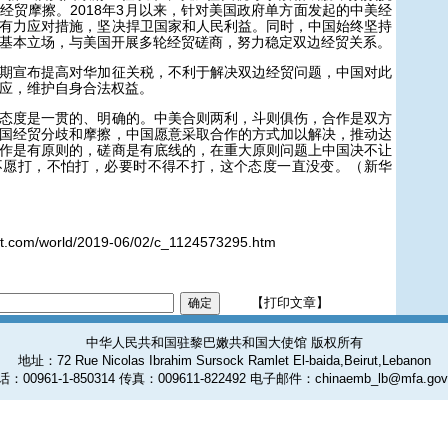
经贸摩擦。2018年3月以来，针对美国政府单方面发起的中美经
有力应对措施，坚决捍卫国家和人民利益。同时，中国始终坚持
基本立场，与美国开展多轮经贸磋商，努力稳定双边经贸关系。
宣布提高对华加征关税，不利于解决双边经贸问题，中国对此
应，维护自身合法权益。
度是一贯的、明确的。中美合则两利，斗则俱伤，合作是双方
国经贸分歧和摩擦，中国愿意采取合作的方式加以解决，推动达
作是有原则的，磋商是有底线的，在重大原则问题上中国决不让
不愿打，不怕打，必要时不得不打，这个态度一直没变。（新华
.com/world/2019-06/02/c_1124573295.htm
【打印文章】
中华人民共和国驻黎巴嫩共和国大使馆 版权所有
地址：72 Rue Nicolas Ibrahim Sursock Ramlet El-baida,Beirut,Lebanon
：00961-1-850314 传真：009611-822492 电子邮件：chinaemb_lb@mfa.gov