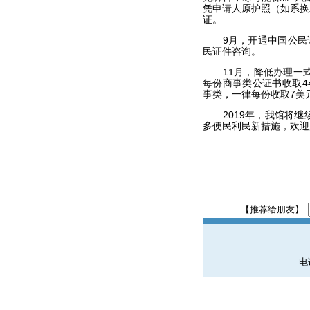
凭申请人原护照（如系换
证。
9
月，开通中国公民证件
民证件咨询。
11
月，降低办理一
每份商事类公证书收取4
事类，一律每份收取7美
2019
年，我馆将继
多便民利民新措施，欢迎
【推荐给朋友】
电话