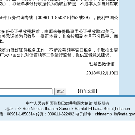
发）、取证单和银行收据代为领取新护照，不必本人亲自到馆取
服务咨询专线（00961-1-850315转52或39），便利中国公
式多份公证书收费标准，由原来每份民事类公证书收取22美元、
4美元调整为只收取一份正本费，其余按照副本且不分民事、商
元。
续努力做好证件服务工作，不断改善领事窗口服务，争取推出更
广大中国公民对使馆领事工作进行监督，提供宝贵意见建议。
驻黎巴嫩使馆
2018年12月19日
【打印文章】
中华人民共和国驻黎巴嫩共和国大使馆 版权所有
地址：72 Rue Nicolas Ibrahim Sursock Ramlet El-baida,Beirut,Lebanon
：00961-1-850314 传真：009611-822492 电子邮件：chinaemb_lb@mfa.gov