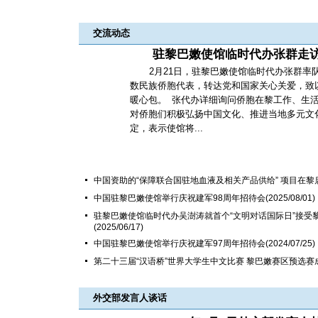
交流动态
驻黎巴嫩使馆临时代办张群走
2月21日，驻黎巴嫩使馆临时代办张群率
数民族侨胞代表，转达党和国家关心关爱，致
暖心包。 张代办详细询问侨胞在黎工作、生
对侨胞们积极弘扬中国文化、推进当地多元文
定，表示使馆将...
中国资助的“保障联合国驻地血液及相关产品供给” 项目在黎
中国驻黎巴嫩使馆举行庆祝建军98周年招待会
(2025/08/01)
驻黎巴嫩使馆临时代办吴澍涛就首个“文明对话国际日”接受
(2025/06/17)
中国驻黎巴嫩使馆举行庆祝建军97周年招待会
(2024/07/25)
第二十三届“汉语桥”世界大学生中文比赛 黎巴嫩赛区预选赛
外交部发言人谈话