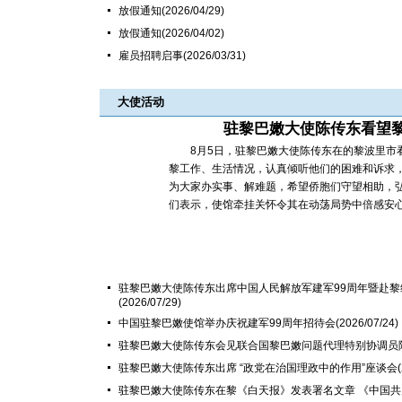
放假通知
(2026/04/29)
放假通知
(2026/04/02)
雇员招聘启事
(2026/03/31)
大使活动
驻黎巴嫩大使陈传东看望
8月5日，驻黎巴嫩大使陈传东在的黎波里市看
黎工作、生活情况，认真倾听他们的困难和诉求，
为大家办实事、解难题，希望侨胞们守望相助，
们表示，使馆牵挂关怀令其在动荡局势中倍感安心，
驻黎巴嫩大使陈传东出席中国人民解放军建军99周年暨赴黎
(2026/07/29)
中国驻黎巴嫩使馆举办庆祝建军99周年招待会
(2026/07/24)
驻黎巴嫩大使陈传东会见联合国黎巴嫩问题代理特别协调员
驻黎巴嫩大使陈传东出席 “政党在治国理政中的作用”座谈会
驻黎巴嫩大使陈传东在黎《白天报》发表署名文章 《中国