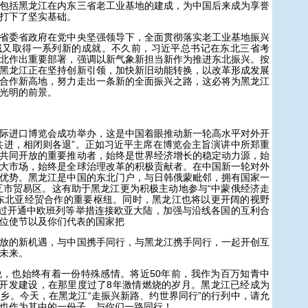
包括黑龙江在内东三省老工业基地的建成，为中国后来成为享誉
打下了坚实基础。
委省政府在党中央坚强领导下，全面贯彻落实老工业基地振兴
域又取得一系列新的成就。不久前，习近平总书记在东北三省考
北作出重要部署，强调以新气象新担当新作为推进东北振兴。按
黑龙江正在坚持创新引领，加快新旧动能转换，以改革形成发展
合作新高地，努力走出一条新的全面振兴之路，这必将为黑龙江
光明的前景。
进口博览会成功举办，这是中国着眼推动新一轮高水平对外开
共进，相闭则各退”。正如习近平主席在博览会主旨演讲中所郑重
共同开放的重要推动者，始终是世界经济增长的稳定动力源，始
大市场，始终是全球治理改革的积极贡献者。在中国新一轮对外
优势。黑龙江是中国的东北门户，与日韩俄蒙毗邻，拥有国家一
境互市贸易区。这有助于黑龙江更为积极主动地参与“中蒙俄经济走
东北亚经贸合作的重要枢纽。同时，黑龙江也将以更开阔的视野
通过开通中欧班列等举措连接欧亚大陆，加强与沿线各国的互利合
位使节以及你们代表的国家把
的新机遇，与中国携手同行，与黑龙江携手同行，一起开创互
未来。
也始终有着一份特殊感情。将近50年前，我作为百万知青中
的开发建设，在那里度过了8年激情燃烧的岁月。黑龙江已经成为
乡。今天，在黑龙江“走振兴新路、约世界同行”的行列中，请允
也作为其中的一份子，与你们一路同行！