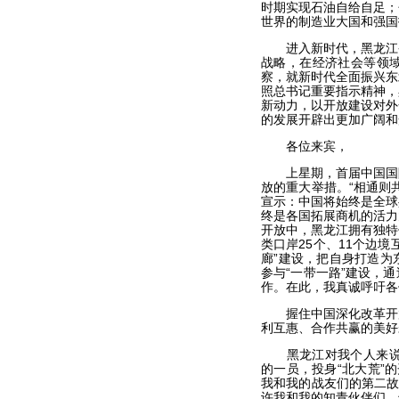
时期实现石油自给自足；
世界的制造业大国和强国
进入新时代，黑龙江省
战略，在经济社会等领
察，就新时代全面振兴东
照总书记重要指示精神，
新动力，以开放建设对外
的发展开辟出更加广阔和
各位来宾，
上星期，首届中国国际
放的重大举措。“相通则
宣示：中国将始终是全球
终是各国拓展商机的活力
开放中，黑龙江拥有独特
类口岸25个、11个边
廊”建设，把自身打造为
参与“一带一路”建设，
作。在此，我真诚呼吁各
握住中国深化改革开放
利互惠、合作共赢的美好
黑龙江对我个人来说，
的一员，投身“北大荒”
我和我的战友们的第二故
许我和我的知青伙伴们，