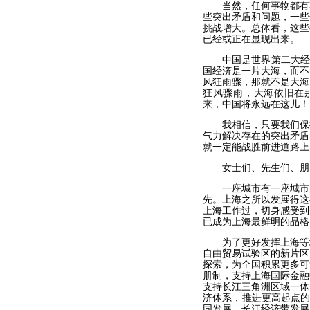
当然，任何事物都有其
些突出矛盾和问题，一些
挑战增大。总体看，这些
已经或正在显现出来。
中国是世界第二大经济体
国经济是一片大海，而不
风狂雨骤，那就不是大海
狂风骤雨，大海依旧在那
来，中国将永远在这儿！
我相信，只要我们保持
气力解决存在的突出矛盾
就一定能战胜前进道路上
女士们、先生们、朋
一座城市有一座城市的
先。上海之所以发展得这
上海工作过，切身感受到
已成为上海最鲜明的品格
为了更好发挥上海等地
自由贸易试验区的新片区
探索，为全国积累更多可
册制，支持上海国际金融
支持长江三角洲区域一体
济体系，推进更高起点的
同发展、长江经济带发展