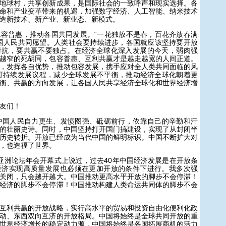
地球村，共享创新成果，是国际社会的一致呼声和现实选择。各
命和产业变革带来的机遇，加强数字经济、人工智能、纳米技术
造新技术、新产业、新业态、新模式。
普惠，推动各国共同发展。“一花独放不是春，百花齐放春满
国人民共同愿望。人类社会要持续进步，各国就应该坚持要开放
对抗，要共赢不要独占。在经济全球化深入发展的今天，弱肉强
越窄的死胡同，包容普惠、互利共赢才是越走越宽的人间正道。
，发挥各自优势，推动包容发展，携手应对全人类共同面临的风
年可持续发展议程，减少全球发展不平衡，推动经济全球化朝着更
衡、共赢的方向发展，让各国人民共享经济全球化和世界经济增
友们！
国人民自力更生、发愤图强、砥砺前行，依靠自己的辛勤和汗
的壮丽史诗。同时，中国坚持打开国门搞建设，实现了从封闭半
历史转折。开放已经成为当代中国的鲜明标识。中国不断扩大对
，也造福了世界。
洲论坛年会开幕式上说过，过去40年中国经济发展是在开放条
经济实现高质量发展也必须在更加开放的条件下进行。我多次强
关闭，只会越开越大。中国推动更高水平开放的脚步不会停滞！
经济的脚步不会停滞！中国推动构建人类命运共同体的脚步不会
利共赢的开放战略，实行高水平的贸易和投资自由化便利化政
动、东西双向互济的开放格局。中国将始终是全球共同开放的重
世界经济增长的稳定动力源，中国将始终是各国拓展商机的活力