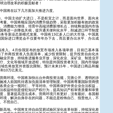
球治理改革的积极贡献者！
国将在以下几方面加大推进力度。
中国主动扩大进口，不是权宜之计，而是面向世界、面向未
考量。中国将顺应国内消费升级趋势，采取更加积极有效的政策
、消费能力增强，培育中高端消费新增长点，持续释放国内市场
国将进一步降低关税，提升通关便利化水平，削减进口环节制度
务等新业态新模式发展。中国有13亿多人口的大市场，中国真
国国际进口博览会不仅要年年办下去，而且要办出水平、办出成
入。4月份我宣布的放宽市场准入各项举措，目前已基本落
简了外商投资准入负面清单，减少投资限制，提升投资自由化水
融业开放，持续推进服务业开放，深化农业、采矿业、制造业开
疗、文化等领域开放进程，特别是外国投资者关注、国内市场缺
域也将放宽外资股比限制。预计未来15年，中国进口商品和服
和10万亿美元。
商环境。中国将加快出台外商投资法规，完善公开、透明的涉
施准入前国民待遇加负面清单管理制度。中国将尊重国际营商惯
各类企业一视同仁、平等对待。中国将保护外资企业合法权益，
法权益特别是侵犯知识产权行为，提高知识产权审查质量和审查
度，显著提高违法成本。营商环境只有更好，没有最好。各国都
环境，解决自身存在的问题，不能总是粉饰自己、指责他人，不
、不照自己。
高地。中国将支持自由贸易试验区深化改革创新，持续深化差