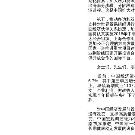
别化探索，加大压力测试
出海南分步骤、分阶段建
港进程。这是中国扩大对
第五，推动多边和双边
支持对世界贸易组织进行
面经济伙伴关系协定，加
国将认真实施2018年
太经合组织、上海合作组
更加公正合理的方向发展
国家一道推进重大项目建
业到沿线国家开展投资合
供开放合作的国际平台。
女士们、先生们、朋
当前，中国经济运行
6.7%，其中第三季度增
上。城镇新增就业110
支、企业利润、财政收入
实现全年目标任务打下
列。
对中国经济发展前景，
没有改变，支撑高质量
变。中国宏观调控能力
路”扎实推进，中国同“
长期健康稳定发展的诸多