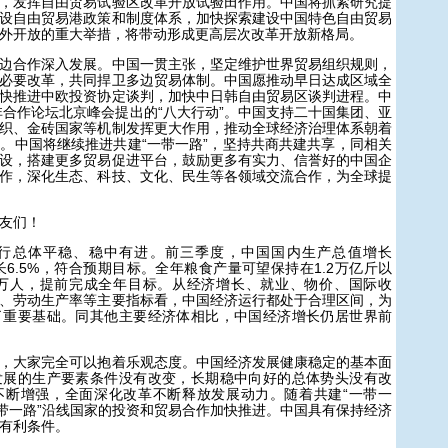
，发挥自由贸易试验区改革开放试验田作用。中国将抓紧研究提
设自由贸易港政策和制度体系，加快探索建设中国特色自由贸易
外开放的重大举措，将带动形成更高层次改革开放新格局。
合作深入发展。中国一贯主张，坚定维护世界贸易组织规则，
必要改革，共同捍卫多边贸易体制。中国愿推动早日达成区域全
快推进中欧投资协定谈判，加快中日韩自由贸易区谈判进程。中
中非合作论坛北京峰会提出的“八大行动”。中国支持二十国集团、亚
织、金砖国家等机制发挥更大作用，推动全球经济治理体系朝着
。中国将继续推进共建“一带一路”，坚持共商共建共享，同相关
设，搭建更多贸易促进平台，鼓励更多有实力、信誉好的中国企
作，深化生态、科技、文化、民生等各领域交流合作，为全球提
友们！
总体平稳、稳中有进。前三季度，中国国内生产总值增长
长6.5%，符合预期目标。全年粮食产量可望保持在1.2万亿斤以
7万人，提前完成全年目标。从经济增长、就业、物价、国际收
、劳动生产率等主要指标看，中国经济运行都处于合理区间，为
了重要基础。同其他主要经济体相比，中国经济增长仍居世界前
大家完全可以抱着乐观态度。中国经济发展健康稳定的基本面
发展的生产要素条件没有改变，长期稳中向好的总体势头没有改
不断增强，全面深化改革不断释放发展动力。随着共建“一带一
一带一路”沿线国家的投资和贸易合作加快推进。中国具有保持经济
有利条件。