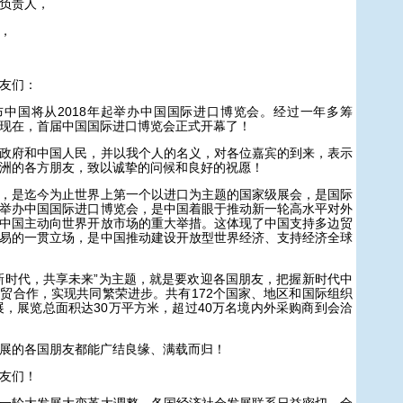
负责人，
，
友们：
中国将从2018年起举办中国国际进口博览会。经过一年多筹
现在，首届中国国际进口博览会正式开幕了！
府和中国人民，并以我个人的名义，对各位嘉宾的到来，表示
洲的各方朋友，致以诚挚的问候和良好的祝愿！
是迄今为止世界上第一个以进口为主题的国家级展会，是国际
举办中国国际进口博览会，是中国着眼于推动新一轮高水平对外
中国主动向世界开放市场的重大举措。这体现了中国支持多边贸
易的一贯立场，是中国推动建设开放型世界经济、支持经济全球
时代，共享未来”为主题，就是要欢迎各国朋友，把握新时代中
贸合作，实现共同繁荣进步。共有172个国家、地区和国际组织
参展，展览总面积达30万平方米，超过40万名境内外采购商到会洽
的各国朋友都能广结良缘、满载而归！
友们！