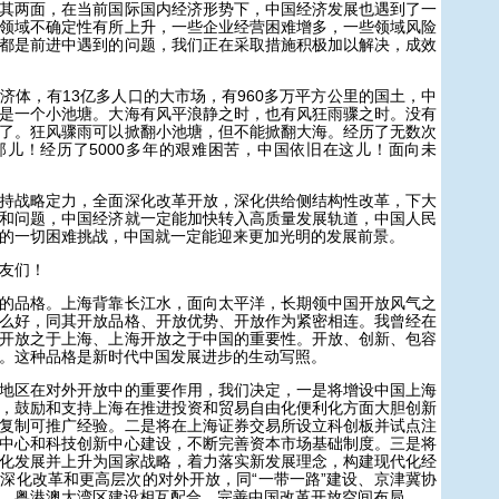
两面，在当前国际国内经济形势下，中国经济发展也遇到了一
领域不确定性有所上升，一些企业经营困难增多，一些领域风险
都是前进中遇到的问题，我们正在采取措施积极加以解决，成效
，有13亿多人口的大市场，有960多万平方公里的国土，中
是一个小池塘。大海有风平浪静之时，也有风狂雨骤之时。没有
了。狂风骤雨可以掀翻小池塘，但不能掀翻大海。经历了无数次
儿！经历了5000多年的艰难困苦，中国依旧在这儿！面向未
战略定力，全面深化改革开放，深化供给侧结构性改革，下大
和问题，中国经济就一定能加快转入高质量发展轨道，中国人民
的一切困难挑战，中国就一定能迎来更加光明的发展前景。
友们！
品格。上海背靠长江水，面向太平洋，长期领中国开放风气之
么好，同其开放品格、开放优势、开放作为紧密相连。我曾经在
开放之于上海、上海开放之于中国的重要性。开放、创新、包容
。这种品格是新时代中国发展进步的生动写照。
区在对外开放中的重要作用，我们决定，一是将增设中国上海
，鼓励和支持上海在推进投资和贸易自由化便利化方面大胆创新
复制可推广经验。二是将在上海证券交易所设立科创板并试点注
中心和科技创新中心建设，不断完善资本市场基础制度。三是将
化发展并上升为国家战略，着力落实新发展理念，构建现代化经
深化改革和更高层次的对外开放，同“一带一路”建设、京津冀协
、粤港澳大湾区建设相互配合，完善中国改革开放空间布局。