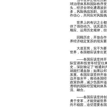
当今世界正在经历新一
球治理体系和国际秩序变
头，经济全球化遭遇波折
多，风险挑战加剧。这就
作信心，共同应对风险挑
世界上的有识之士都认
供了强劲动力。说其是历
顺应、运用历史规律，但
回顾历史，开放合作是
界经济稳定复苏的现实要
大道至简，实干为要。
世界，各国都应该拿出更
——各国应该坚持开放
际贸易和投资等经贸往
史，深刻验证了“相通则
就能打通血脉；如果以邻
发展。各国应该坚持开放
边开放水平，推动各国经
政策协调，减少负面外溢
透明的国际经贸规则体系
流、融合。
——各国应该坚持创新
勇于变革，才能突破世界
尚不稳固，迫切需要各国