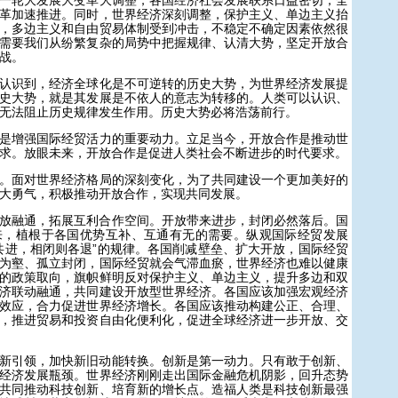
轮大发展大变革大调整，各国经济社会发展联系日益密切，全
革加速推进。同时，世界经济深刻调整，保护主义、单边主义抬
，多边主义和自由贸易体制受到冲击，不稳定不确定因素依然很
需要我们从纷繁复杂的局势中把握规律、认清大势，坚定开放合
战。
识到，经济全球化是不可逆转的历史大势，为世界经济发展提
史大势，就是其发展是不依人的意志为转移的。人类可以认识、
无法阻止历史规律发生作用。历史大势必将浩荡前行。
增强国际经贸活力的重要动力。立足当今，开放合作是推动世
求。放眼未来，开放合作是促进人类社会不断进步的时代要求。
面对世界经济格局的深刻变化，为了共同建设一个更加美好的
大勇气，积极推动开放合作，实现共同发展。
融通，拓展互利合作空间。开放带来进步，封闭必然落后。国
来，植根于各国优势互补、互通有无的需要。纵观国际经贸发展
共进，相闭则各退”的规律。各国削减壁垒、扩大开放，国际经贸
为壑、孤立封闭，国际经贸就会气滞血瘀，世界经济也难以健康
的政策取向，旗帜鲜明反对保护主义、单边主义，提升多边和双
济联动融通，共同建设开放型世界经济。各国应该加强宏观经济
效应，合力促进世界经济增长。各国应该推动构建公正、合理、
，推进贸易和投资自由化便利化，促进全球经济进一步开放、交
引领，加快新旧动能转换。创新是第一动力。只有敢于创新、
经济发展瓶颈。世界经济刚刚走出国际金融危机阴影，回升态势
共同推动科技创新、培育新的增长点。造福人类是科技创新最强