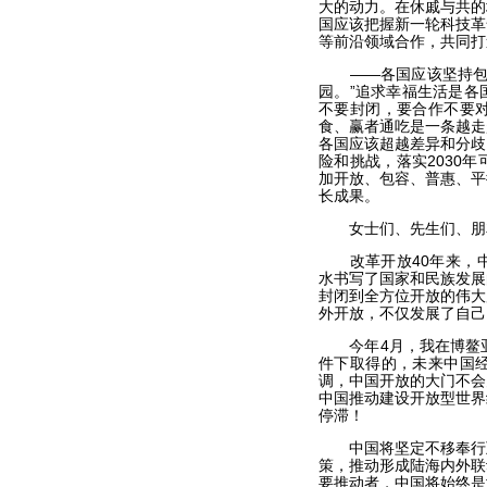
大的动力。在休戚与共的
国应该把握新一轮科技革
等前沿领域合作，共同打
——各国应该坚持包容
园。”追求幸福生活是各
不要封闭，要合作不要
食、赢者通吃是一条越走
各国应该超越差异和分歧
险和挑战，落实2030
加开放、包容、普惠、平
长成果。
女士们、先生们、朋
改革开放40年来，中
水书写了国家和民族发展
封闭到全方位开放的伟大
外开放，不仅发展了自己
今年4月，我在博鳌亚
件下取得的，未来中国
调，中国开放的大门不会
中国推动建设开放型世界
停滞！
中国将坚定不移奉行互
策，推动形成陆海内外联
要推动者，中国将始终是