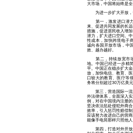
大市场，中国将始终是全
为进一步扩大开放，中
第一，激发进口潜力。
来、促进共同发展的长远
措施，促进居民收入增加
潜力，扩大进口空间。中
性成本，加快跨境电子商
诚向各国开放市场，中
效、越办越好。
第二，持续放宽市场准
地。中国已经进一步精
平。中国正在稳步扩大金
放，加快电信、教育、医
口较大的教育、医疗等领
务将分别超过30万亿美元
第三，营造国际一流营
外法律体系，全面深入实
例，对在中国境内注册的
坚决依法惩处侵犯外商合
效率，引入惩罚性赔偿制
应该努力改进自己的营商
能像手电筒那样只照他人
第四，打造对外开放新