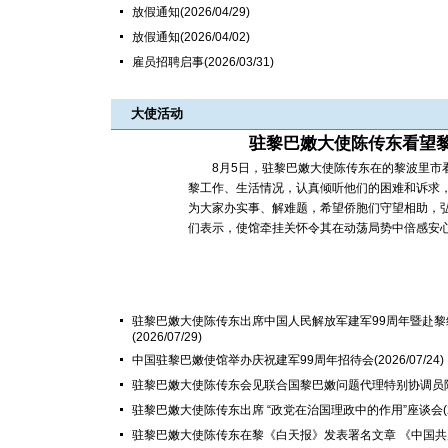
放假通知
(2026/04/29)
放假通知
(2026/04/02)
雇员招聘启事
(2026/03/31)
大使活动
驻黎巴嫩大使陈传东看望
8月5日，驻黎巴嫩大使陈传东在的黎波里市看
黎工作、生活情况，认真倾听他们的困难和诉求，
为大家办实事、解难题，希望侨胞们守望相助，
们表示，使馆牵挂关怀令其在动荡局势中倍感安心，
驻黎巴嫩大使陈传东出席中国人民解放军建军99周年暨赴黎
(2026/07/29)
中国驻黎巴嫩使馆举办庆祝建军99周年招待会
(2026/07/24)
驻黎巴嫩大使陈传东会见联合国黎巴嫩问题代理特别协调员
驻黎巴嫩大使陈传东出席 “政党在治国理政中的作用”座谈会
驻黎巴嫩大使陈传东在黎《白天报》发表署名文章 《中国