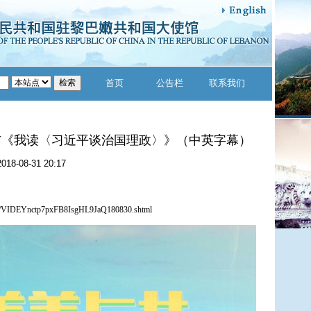
首页
公告栏
联系我们
与《我读〈习近平谈治国理政〉》（中英字幕）
2018-08-31 20:17
/30/VIDEYnctp7pxFB8IsgHL9JaQ180830.shtml