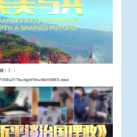
政〉》：
8/31/VIDEnZV76xcd4pjWWhwi9dc9180831.shtml