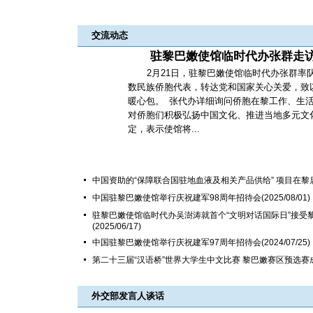
交流动态
驻黎巴嫩使馆临时代办张群走
2月21日，驻黎巴嫩使馆临时代办张群率
数民族侨胞代表，转达党和国家关心关爱，致
暖心包。 张代办详细询问侨胞在黎工作、生
对侨胞们积极弘扬中国文化、推进当地多元文
定，表示使馆将...
中国资助的“保障联合国驻地血液及相关产品供给” 项目在黎
中国驻黎巴嫩使馆举行庆祝建军98周年招待会
(2025/08/01)
驻黎巴嫩使馆临时代办吴澍涛就首个“文明对话国际日”接受
(2025/06/17)
中国驻黎巴嫩使馆举行庆祝建军97周年招待会
(2024/07/25)
第二十三届“汉语桥”世界大学生中文比赛 黎巴嫩赛区预选赛
外交部发言人谈话