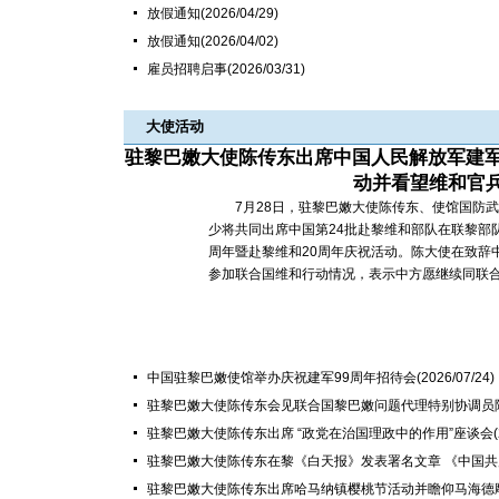
放假通知
(2026/04/29)
放假通知
(2026/04/02)
雇员招聘启事
(2026/03/31)
大使活动
驻黎巴嫩大使陈传东出席中国人民解放军建军
动并看望维和官
7月28日，驻黎巴嫩大使陈传东、使馆国防武
少将共同出席中国第24批赴黎维和部队在联黎部
周年暨赴黎维和20周年庆祝活动。陈大使在致辞
参加联合国维和行动情况，表示中方愿继续同联合国
中国驻黎巴嫩使馆举办庆祝建军99周年招待会
(2026/07/24)
驻黎巴嫩大使陈传东会见联合国黎巴嫩问题代理特别协调员
驻黎巴嫩大使陈传东出席 “政党在治国理政中的作用”座谈会
驻黎巴嫩大使陈传东在黎《白天报》发表署名文章 《中国
驻黎巴嫩大使陈传东出席哈马纳镇樱桃节活动并瞻仰马海德