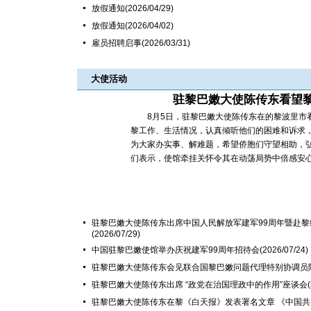
放假通知
(2026/04/29)
放假通知
(2026/04/02)
雇员招聘启事
(2026/03/31)
大使活动
驻黎巴嫩大使陈传东看望
8月5日，驻黎巴嫩大使陈传东在的黎波里市看
黎工作、生活情况，认真倾听他们的困难和诉求，
为大家办实事、解难题，希望侨胞们守望相助，
们表示，使馆牵挂关怀令其在动荡局势中倍感安心，
驻黎巴嫩大使陈传东出席中国人民解放军建军99周年暨赴黎
(2026/07/29)
中国驻黎巴嫩使馆举办庆祝建军99周年招待会
(2026/07/24)
驻黎巴嫩大使陈传东会见联合国黎巴嫩问题代理特别协调员
驻黎巴嫩大使陈传东出席 “政党在治国理政中的作用”座谈会
驻黎巴嫩大使陈传东在黎《白天报》发表署名文章 《中国