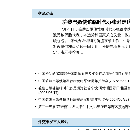
交流动态
驻黎巴嫩使馆临时代办张群走
2月21日，驻黎巴嫩使馆临时代办张群率
数民族侨胞代表，转达党和国家关心关爱，致
暖心包。 张代办详细询问侨胞在黎工作、生
对侨胞们积极弘扬中国文化、推进当地多元文
定，表示使馆将...
中国资助的“保障联合国驻地血液及相关产品供给” 项目在黎
中国驻黎巴嫩使馆举行庆祝建军98周年招待会
(2025/08/01)
驻黎巴嫩使馆临时代办吴澍涛就首个“文明对话国际日”接受
(2025/06/17)
中国驻黎巴嫩使馆举行庆祝建军97周年招待会
(2024/07/25)
第二十三届“汉语桥”世界大学生中文比赛 黎巴嫩赛区预选赛
外交部发言人谈话