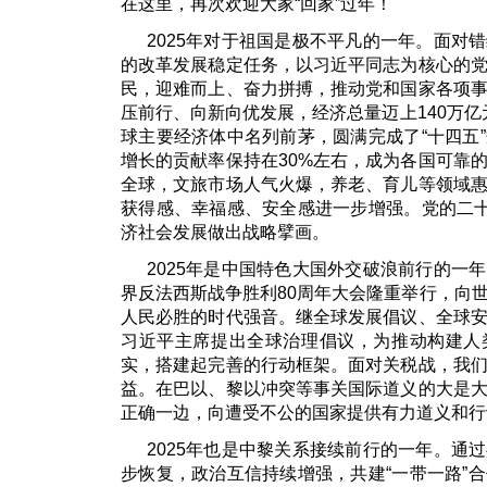
在这里，再次欢迎大家“回家”过年！
2025年对于祖国是极不平凡的一年。面对
的改革发展稳定任务，以习近平同志为核心的
民，迎难而上、奋力拼搏，推动党和国家各项
压前行、向新向优发展，经济总量迈上140万亿
球主要经济体中名列前茅，圆满完成了“十四五
增长的贡献率保持在30%左右，成为各国可靠
全球，文旅市场人气火爆，养老、育儿等领域
获得感、幸福感、安全感进一步增强。党的二十
济社会发展做出战略擘画。
2025年是中国特色大国外交破浪前行的一
界反法西斯战争胜利80周年大会隆重举行，向
人民必胜的时代强音。继全球发展倡议、全球
习近平主席提出全球治理倡议，为推动构建人
实，搭建起完善的行动框架。面对关税战，我
益。在巴以、黎以冲突等事关国际道义的大是
正确一边，向遭受不公的国家提供有力道义和行
2025年也是中黎关系接续前行的一年。通
步恢复，政治互信持续增强，共建“一带一路”