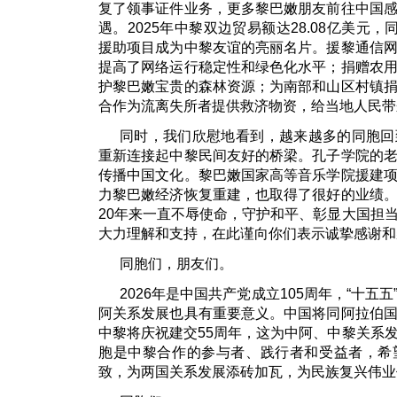
复了领事证件业务，更多黎巴嫩朋友前往中国
遇。2025年中黎双边贸易额达28.08亿美元，
援助项目成为中黎友谊的亮丽名片。援黎通信
提高了网络运行稳定性和绿色化水平；捐赠农
护黎巴嫩宝贵的森林资源；为南部和山区村镇
合作为流离失所者提供救济物资，给当地人民带
同时，我们欣慰地看到，越来越多的同胞回
重新连接起中黎民间友好的桥梁。孔子学院的
传播中国文化。黎巴嫩国家高等音乐学院援建
力黎巴嫩经济恢复重建，也取得了很好的业绩
20年来一直不辱使命，守护和平、彰显大国担
大力理解和支持，在此谨向你们表示诚挚感谢和
同胞们，朋友们。
2026年是中国共产党成立105周年，“十五
阿关系发展也具有重要意义。中国将同阿拉伯
中黎将庆祝建交55周年，这为中阿、中黎关系
胞是中黎合作的参与者、践行者和受益者，希
致，为两国关系发展添砖加瓦，为民族复兴伟业