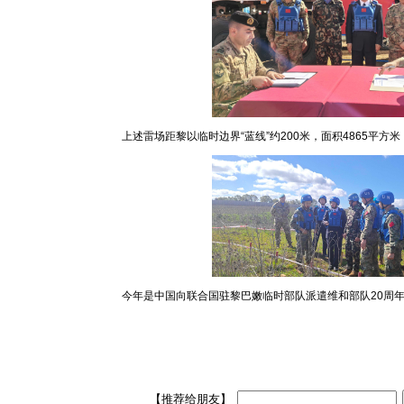
上述雷场距黎以临时边界“蓝线”约200米，面积4865平方
今年是中国向联合国驻黎巴嫩临时部队派遣维和部队20周
【推荐给朋友】