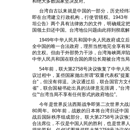
和绝大多数国家坚决反对。
台湾自古以来就是中国的一部分，历史经纬
即在台湾建立行政机构，行使管辖权。1943年
坦公告》两个具有法律效力的文件，明确规定
国领土归还中国。台湾地位问题由此得到彻底解
1949年中华人民共和国中央人民政府成立
全中国的唯一合法政府，理所当然地完全享有
的主权。但由于外部势力干涉，台湾海峡两岸
中华人民共和国在联合国的席位长期被台湾当局
54年前，联大第2758号决议恢复了中华
议过程中，某些国家抛出所谓“双重代表权”提案
台”，但没有得逞。决议通过后，联合国官方文
省”，联合国秘书处出具的法律意见强调，“台
位”“台湾当局不享有任何形式的政府地位”。
今年是世界反法西斯战争即第二次世界大战
80周年。80年前，战败的日本将台湾归还中
战后国际秩序组成部分。联大第2758号决议
合法席位，不仅是中国人民的胜利，也是世界
得的胜利。任何试图挑战联大第2758号决议