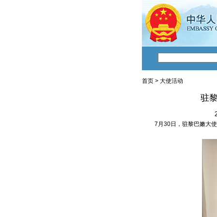
首页
>
大使活动
驻
7月30日，驻黎巴嫩大