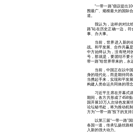
“一带一路”倡议提出
围最广、规模最大的国际
道。
我认为，这样的对比
路”站在历史正确一边，
事、办大事。
当前，世界进入新的
战。和平发展、合作共赢
中方始终认为，没有绝对
号，那就是，要团结不要
带一路”给世界带来的，永
当前，中国正在以中
身的现代化，而是期待同
当携起手来，实现和平发
构建人类命运共同体的理念
习近平主席在开幕式讲
期间，各方共形成了458
国开展10万人次绿色发展
论坛秘书处，将为推动机
方为“一带一路”投下的支
以第三届“一带一路”
各国一道，传承弘扬丝路
入新的强大动力。