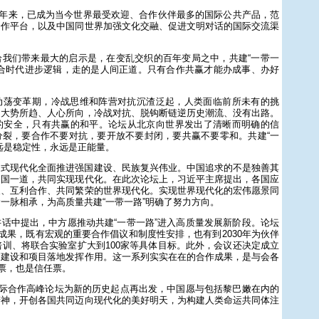
10年来，已成为当今世界最受欢迎、合作伙伴最多的国际公共产品，范
合作平台，以及中国同世界加强文化交融、促进文明对话的国际交流渠
给我们带来最大的启示是，在变乱交织的百年变局之中，共建“一带一
符合时代进步逻辑，走的是人间正道。只有合作共赢才能办成事、办好
动荡变革期，冷战思维和阵营对抗沉渣泛起，人类面临前所未有的挑
是大势所趋、人心所向，冷战对抗、脱钩断链逆历史潮流、没有出路。
的安全，只有共赢的和平。论坛从北京向世界发出了清晰而明确的信
分裂，要合作不要对抗，要开放不要封闭，要共赢不要零和。共建“一
远是稳定性，永远是正能量。
国式现代化全面推进强国建设、民族复兴伟业。中国追求的不是独善其
各国一道，共同实现现代化。在此次论坛上，习近平主席提出，各国应
展、互利合作、共同繁荣的世界现代化。实现世界现代化的宏伟愿景同
一脉相承，为高质量共建“一带一路”明确了努力方向。
话中提出，中方愿推动共建“一带一路”进入高质量发展新阶段。论坛
项成果，既有宏观的重要合作倡议和制度性安排，也有到2030年为伙伴
培训、将联合实验室扩大到100家等具体目标。此外，会议还决定成立
制建设和项目落地发挥作用。这一系列实实在在的合作成果，是与会各
持票，也是信任票。
国际合作高峰论坛为新的历史起点再出发，中国愿与包括黎巴嫩在内的
精神，开创各国共同迈向现代化的美好明天，为构建人类命运共同体注