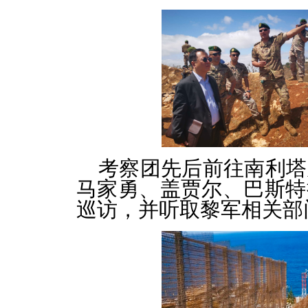
考察团先后前往南利塔
马家勇、盖贾尔、巴斯特
巡访，并听取黎军相关部