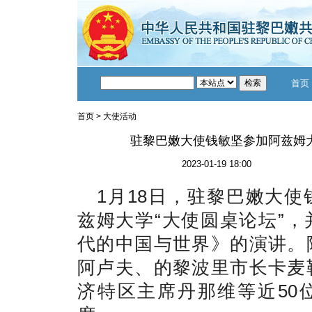
首页
首页
>
大使活动
驻黎巴嫩大使钱敏坚参加阿兹姆
2023-01-19 18:00
1月18日，驻黎巴嫩大
兹姆大学“大使圆桌论坛”
代的中国与世界》的演讲。
阿卢夫、的黎波里市长卡麦
济特区主席丹那维等近50