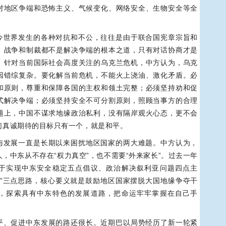
对地区争端和恐怖主义、气候变化、网络安全、生物安全等全
今世界发生的各种对抗和不公，往往是由于联合国宪章宗旨和
。战争和制裁都不是解决争端的根本之道，只有对话协商才是
。针对当前国际社会高度关注的乌克兰危机，中方认为，乌克
因错综复杂。要化解当前危机，不能火上浇油、激化矛盾。必
和原则，尊重和保障各国的主权和领土完整；必须坚持劝和促
式解决争端；必须坚持安全不可分割原则，照顾当事方的合理
题上，中国不谋求地缘政治私利，没有隔岸观火心态，更不会
们真诚期待的目标只有一个，就是和平。
与发展一直是长期以来困扰地区国家的两大难题。中方认为，
，中东从不存在“权力真空”，也不需要“外来家长”。过去一年
于实现中东安全稳定五点倡议、政治解决叙利亚问题四点主
案”三点思路，核心要义就是鼓励地区国家摆脱大国地缘争夺干
，探索具有中东特色的发展道路，把命运牢牢掌握在自己手
平、促进中东发展的路还很长。近期巴以局势经历了新一轮紧