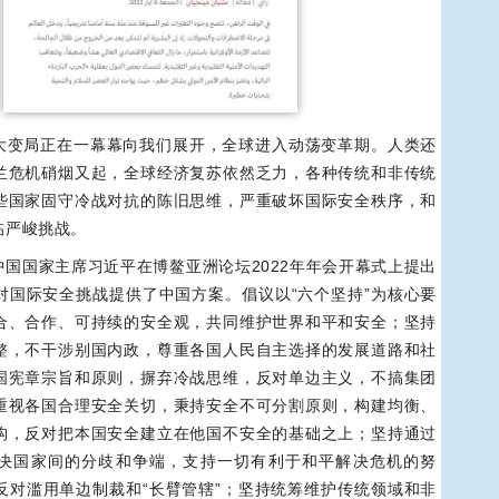
大变局正在一幕幕向我们展开，全球进入动荡变革期。人类还
兰危机硝烟又起，全球经济复苏依然乏力，各种传统和非传统
些国家固守冷战对抗的陈旧思维，严重破坏国际安全秩序，和
临严峻挑战。
国国家主席习近平在博鳌亚洲论坛2022年年会开幕式上提出
对国际安全挑战提供了中国方案。倡议以“六个坚持”为核心要
合、合作、可持续的安全观，共同维护世界和平和安全；坚持
整，不干涉别国内政，尊重各国人民自主选择的发展道路和社
国宪章宗旨和原则，摒弃冷战思维，反对单边主义，不搞集团
重视各国合理安全关切，秉持安全不可分割原则，构建均衡、
构，反对把本国安全建立在他国不安全的基础之上；坚持通过
决国家间的分歧和争端，支持一切有利于和平解决危机的努
反对滥用单边制裁和“长臂管辖”；坚持统筹维护传统领域和非