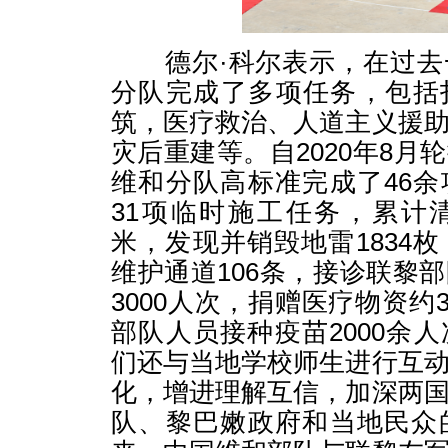
德尔·科尔表示，在过去
分队完成了多项任务，包括
筑，医疗救治、人道主义援
灾后重建等。自2020年8月
维和分队高标准完成了46
31项临时施工任务，累计清
米，发现并销毁地雷1834枚
维护通道106条，接诊联黎
3000人次，捐赠医疗物资约
部队人员接种疫苗2000余
们还与当地学校师生进行互
化，增进理解互信，加深两
队、黎巴嫩政府和当地民众