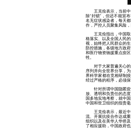
王克俭表示，当前中国
除“封锁”，但还不能宣布
名无症状感染者，每天都
作，严控人员聚集风险，
王克俭指出，中国取得
格落实、以及全国人民的
视，始终把人民群众的生
防控措施，各级地方政府
和医疗物资驰援重点疫区
牲。
对于大家普遍关心的疫
序列并向全世界分享，为
界科学家都在竞相研制疫
经过严格的程序，必须保
针对所谓中国隐匿疫情
放、透明和负责任的态度
国多地实地考察，就中国
中国和世卫组织的指责毫
王克俭表示，最近中国
流、开展抗疫合作达成重
组织以及在美华人华侨及
了相应援助，中国政府也