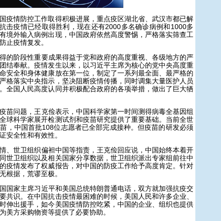
疫情防控工作取得积极进展，重点疫区湖北省、武汉市都已解
抗击疫情已经取得胜利，现在还有2000多名确诊病例和1000多
有境外输入病例出现，中国政府依然高度警惕，严格落实筛查工
防止疫情复发。
的阶段性重要成果得益于党和政府的高度重视、各级地方的严
团结奉献。疫情发生以来，以习近平主席为核心的党中央高度重
命安全和身体健康放在第一位，制定了一系列最全面、最严格的
严格落实中央指示，坚决阻断疫情传播，同时调集大量医护人员
。全国人民高度认同并积极配合政府的各项举措，做出了巨大牺
苗问题，王克俭表示，中国科学家第一时间测得病毒全基因组
全球科学家展开检测试剂和疫苗研究提供了重要基础。当前全世
苗，中国首批108位志愿者已全部完成接种。但疫苗的研发必须
证安全性和有效性。
、世卫组织偏袒中国等指责，王克俭回应说，中国始终本着开
同世卫组织以及相关国家分享数据，世卫组织派出专家组前往中
的疫情发布了权威报告，对中国的防疫工作给予高度肯定。针对
无根据，荒谬至极。
国家主席习近平和美国总统特朗普通电话，双方就加强抗疫交
要共识。在中国抗击疫情最困难的时候，美国人民和许多企业、
时伸出援手，如今美国疫情防控吃紧，中国的企业、组织也提供
为美方采购物资等提供了必要协助。