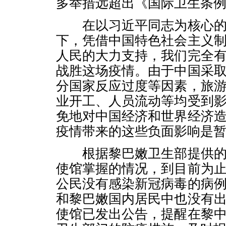
多举措远超出《国际卫生条
在以习近平同志为核心的
下，凭借中国特色社会主义
人民的大力支持，我们完全
战胜这场疫情。由于中国采
分国家反应过度等因素，旅
业开工、人员流动等均受到
免地对中国经济和世界经济
疫情带来的这些负面影响是
根据黎巴嫩卫生部提供的
使馆掌握的情况，到目前为
公民没有感染新冠病毒的病
和黎巴嫩国内居民中也没有
使馆已发出公告，提醒在黎